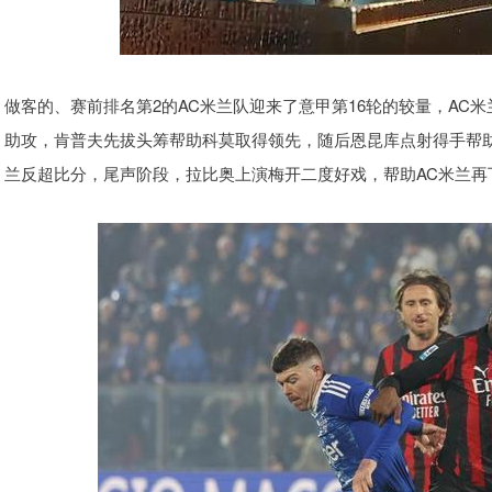
做客的、赛前排名第2的AC米兰队迎来了意甲第16轮的较量，AC
助攻，肯普夫先拔头筹帮助科莫取得领先，随后恩昆库点射得手帮助
兰反超比分，尾声阶段，拉比奥上演梅开二度好戏，帮助AC米兰再下