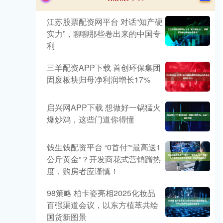
江苏股票配资网平台 对话“知产硬
实力”，聊聊那些卷出来的中国专
利
三羊配资APP下载 首创环保集团
固废板块归母净利润增长17%
启兴网APP下载 想做好一锅猛火
爆炒鸡，这些门道你得懂
钱生钱配资平台 “0首付”“最高送1
公斤黄金”？开发商花式营销蹭热
度，购房者应谨慎！
98策略 柏卡姿亮相2025化妆品
百强渠道会议，以东方植萃共绘
国货新图景