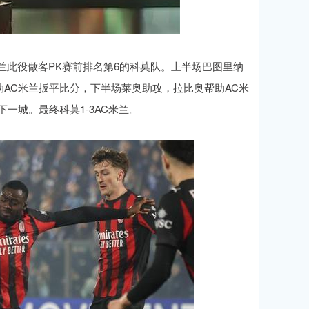
米兰此役做客PK赛前排名第6的科莫队。上半场巴图里纳
AC米兰扳平比分，下半场莱奥助攻，拉比奥帮助AC米
一城。最终科莫1-3AC米兰。