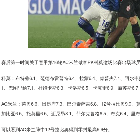
赛后第一时间关于意甲第16轮AC米兰做客PK科莫这场比赛出场球
科莫：布特兹6.1、范德布雷普特6.4、拉蒙6.4、肯普夫7.1、阿尔韦托
1、巴图里纳7.1、杜维卡斯6.3、卡洛斯6.5、卡克雷6.9、赫苏斯6.7
AC米兰：莱奥6.6、恩昆库7.3、巴尔泰萨吉6.8、12号拉比奥9.9、
加比亚6.5、托莫里6.5、迈尼昂8.1、菲尔克鲁格6.5、奇克6.4、里奇
可以看到AC米兰阵中12号拉比奥得到零封最高9.9分。