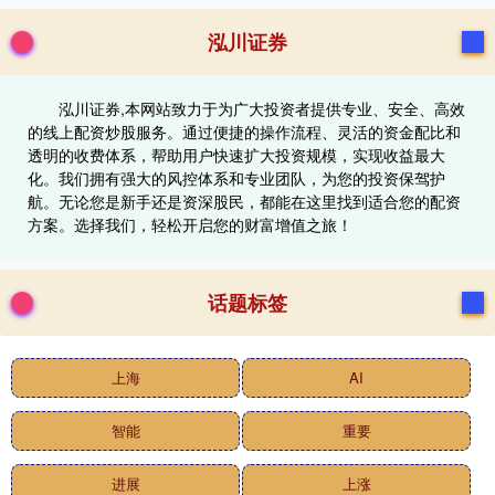
泓川证券
泓川证券,本网站致力于为广大投资者提供专业、安全、高效
的线上配资炒股服务。通过便捷的操作流程、灵活的资金配比和
透明的收费体系，帮助用户快速扩大投资规模，实现收益最大
化。我们拥有强大的风控体系和专业团队，为您的投资保驾护
航。无论您是新手还是资深股民，都能在这里找到适合您的配资
方案。选择我们，轻松开启您的财富增值之旅！
话题标签
上海
AI
智能
重要
进展
上涨