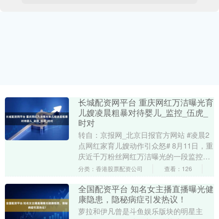
长城配资网平台 重庆网红万洁曝光育
儿嫂凌晨粗暴对待婴儿_监控_伍虎_
时对
转自：京报网_北京日报官方网站 #凌晨2
点网红家育儿嫂动作引众怒# 8月11日，重
庆近千万粉丝网红万洁曝光的一段监控视
频，看得人血压飙升。 #万洁斥育儿嫂赌
分类：香港股票配资公司
查看：126
其凌....
全国配资平台 知名女主播直播曝光健
康隐患，隐秘病症引发热议！
萝拉和伊凡曾是斗鱼娱乐版块的明星主