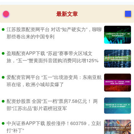
最新文章
江苏股票配资网平台 对话“知产硬实力”，聊聊
那些卷出来的中国专利
盈顺配资APP下载 “苏超”赛事带火区域文
旅，“五一”蟹黄面抖音团购消费同比增125%
爱配资官网平台 “五一”出境游变局：东南亚航
班在缩，欧洲小城却卖爆了
配资炒股票 全国“五一档”票房7.58亿元！ 两
部“江苏出品”影片霸榜冠亚军
中兴证券APP下载 股价涨停！603759，立刻
打“补丁”