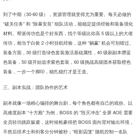
到了中期（30-60 级），资源管理就变得尤为重要。每天必做的
“破关任务” 和 “除暴安良” 组队活动，能稳定提供经验和装备强化
材料。帮派传功也是个好东西，找个等级比你高 5 级以上的大佬
传功，相当于白捡 2 小时挂机经验，这种 “躺赢” 机会可别错过。
装备方面，30 级打造绿色套装激活基础属性，40 级刷副本攒蓝
色装备，50 级开始追求紫色套装，60 级挑战高级团本获取橙色
装备，一步一个脚印，稳扎稳打才是王道。
三、副本实战：团队协作的艺术
副本就像一场精心编排的舞台剧，每个角色都有自己的戏份。以
高难度副本 “十方殿” 为例，BOSS 的 “毁灭冲击” 全屏 AOE 需要
全员轻功跳跃躲避，这时候枪豪得把 BOSS 面向背对输出环境，
不然后排术士和剑客分分钟被秒；“暗影囚笼” 随机控制一名队