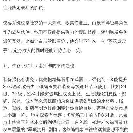
往能决定战斗的胜负。
侠客系统也是社交的一大亮点。收集佟湘玉、白展堂等经典角色
作为战斗伙伴，他们不仅能提供强力的援助技能，还能触发各种
爆笑互动。比如让白展堂跟着你，他会时不时来一句 “葵花点穴
手”，定身敌人的同时还能让你会心一笑。
五、生存小贴士：老江湖的不传之秘
装备强化有讲究：优先把精炼石用在武器上，强化到 + 8 能提升
20% 基础攻击力；锻铸玉要在装备等级逢 9 节点使用，比如 29
级、39 级，这样才能突破属性成长上限。 生活技能别忽视：挖
矿、采药、伐木等采集技能能为你提供装备制造的原材料，锻
造、裁缝、制药等制造技能则能让你自给自足，甚至在交易市场
上小赚一笔。 地图探索有惊喜：多和场景中的 NPC 对话，比如
点击佟湘玉的账本会听到经典台词，在客栈二楼栏杆久站可能触
发白展堂的 “屋顶赏月” 剧情，这些随机事件往往藏着意想不到的