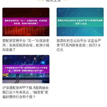
爱配资官网平台 “五一”出境游变
股票杠杆怎么玩平台 证监会严
局：东南亚航班在缩，欧洲小城
查*ST高鸿财务造假：拟罚1.6
却卖爆了
亿元
沪深通配资APP下载 A股两融余
额已达十年来高点，“融资客”更
偏好哪些行业和个股？