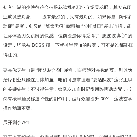
初入江湖的少侠往往会被眼花缭乱的职业介绍晃花眼，其实选职
业就像选对象 —— 没有最好的，只有最对的。如果你是 “操作多
动症” 患者，剑客的 “踏雪无痕” 瞬移加 “长虹贯日” 暴击连招，能
让你体验刀尖跳舞的快感，但前提是你得受得了 “脆皮玻璃心” 的
设定，毕竟被 BOSS 摸一下就掉半管血的酸爽，可不是谁都能扛
得住的。
要是你天生自带 “团队粘合剂” 属性，医师绝对是你的菜。别以为
治疗职业只能在后排加血，咱们可是掌握着 “复活队友” 这张王牌
的关键先生！不过得注意，给队友加血时记得用陕西话念咒，虽
然有概率触发移速降低的副作用，但疗效能提升 30%，这波玄学
操作稳赚不赔。
展开剩余75%
至于枪豪和术士，前者是团队里的 “人形城墙”，能用 “挑衅怒吼”