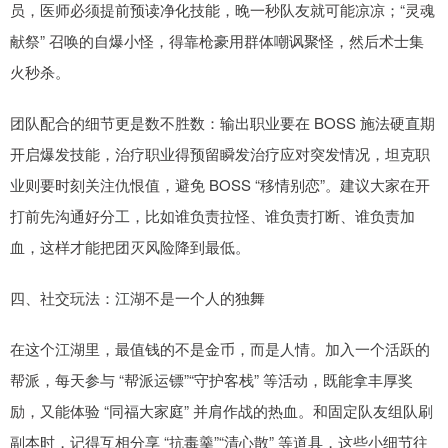
员，医师必须提前预读净化技能，晚一秒队友就可能凉凉；“灵魂
献祭” 召唤的自爆小怪，得靠枪豪用群体嘲讽聚怪，然后术士集
火秒杀。
团队配合的细节更是数不胜数：输出职业要在 BOSS 施法硬直期
开启爆发技能，治疗职业得预留瞬发治疗应对突发情况，坦克职
业则要时刻关注仇恨值，避免 BOSS “移情别恋”。建议大家在开
打前先沟通好分工，比如谁负责拉怪、谁负责打断、谁负责加
血，这样才能把团灭风险降到最低。
四、社交玩法：江湖不是一个人的独舞
在这个江湖里，最值钱的不是金币，而是人情。加入一个活跃的
帮派，每天参与 “帮派运镖”“守护客栈” 等活动，既能拿丰厚奖
励，又能体验 “同福大家庭” 并肩作战的热血。和固定队友组队刷
副本时，记得互相分享 “抗毒羹”“清心散” 等道具，这些小细节往