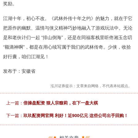
奖励。
江湖十年，初心不改。《武林外传十年之约》的魅力，就在于它
把原作的幽默、温情与侠义精神巧妙地融入了游戏玩法中。无论
是和老伙计们一起 “排山倒海”，还是在同福客栈里听佟湘玉念叨
“额滴神啊”，都是在用心续写属于我们的武林传奇。少侠，收拾
好行囊，咱们江湖见！
发布于：安徽省
泓川证券提示：文章来自网络，不代表本站观点。
上一篇：
倍操盘配资 狠人宗馥莉，在下一盘大棋
下一篇：
玖玖配资网官网 利好！近900亿元 这些公司出手回购！
相关文章