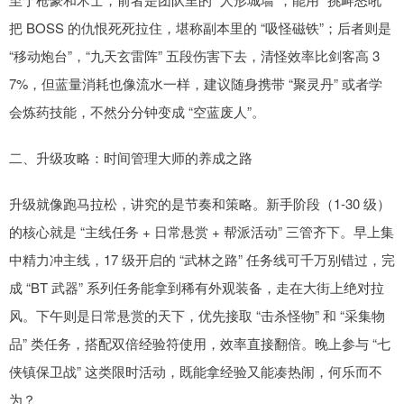
把 BOSS 的仇恨死死拉住，堪称副本里的 “吸怪磁铁”；后者则是
“移动炮台”，“九天玄雷阵” 五段伤害下去，清怪效率比剑客高 3
7%，但蓝量消耗也像流水一样，建议随身携带 “聚灵丹” 或者学
会炼药技能，不然分分钟变成 “空蓝废人”。
二、升级攻略：时间管理大师的养成之路
升级就像跑马拉松，讲究的是节奏和策略。新手阶段（1-30 级）
的核心就是 “主线任务 + 日常悬赏 + 帮派活动” 三管齐下。早上集
中精力冲主线，17 级开启的 “武林之路” 任务线可千万别错过，完
成 “BT 武器” 系列任务能拿到稀有外观装备，走在大街上绝对拉
风。下午则是日常悬赏的天下，优先接取 “击杀怪物” 和 “采集物
品” 类任务，搭配双倍经验符使用，效率直接翻倍。晚上参与 “七
侠镇保卫战” 这类限时活动，既能拿经验又能凑热闹，何乐而不
为？