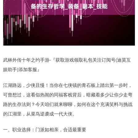
武林外传十年之约手游-『获取游戏领取礼包关注订阅号(迪莫互
娱助手)添加客服』
江湖路远，少侠且慢！当你在七侠镇的青石板上踏出第一步时，
可曾想过，这看似热闹的同福客栈背后，暗藏着多少让你少走弯
路的生存法则？今天咱们就来聊聊，如何在这个充满笑料与挑战
的江湖里，从菜鸟逆袭成一代大侠。
一、职业选择：门派如相亲，合适最重要