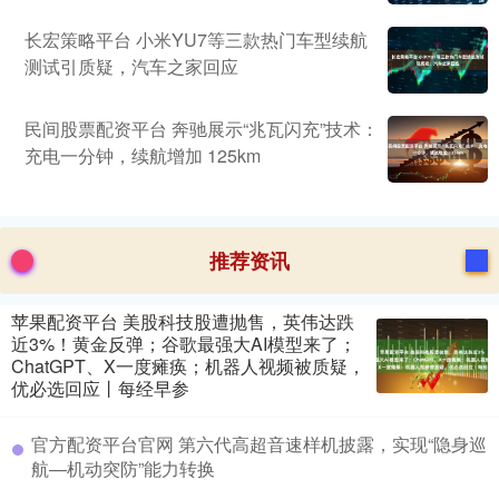
长宏策略平台 小米YU7等三款热门车型续航
测试引质疑，汽车之家回应
民间股票配资平台 奔驰展示“兆瓦闪充”技术：
充电一分钟，续航增加 125km
推荐资讯
苹果配资平台 美股科技股遭抛售，英伟达跌
近3%！黄金反弹；谷歌最强大AI模型来了；
ChatGPT、X一度瘫痪；机器人视频被质疑，
优必选回应丨每经早参
官方配资平台官网 第六代高超音速样机披露，实现“隐身巡
航—机动突防”能力转换