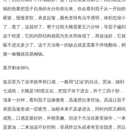
锅的热量把茄子自身的水分给焙出来。你会看到茄子从一开始的
硬挺，慢慢变软，表皮起皱，颜色变得有点半透明，体积也缩小
了，蔫了，这就对了。整个过程大概需要五六分钟，等茄子煸到
这个程度，它的内部结构就因为失水而收缩了，再放油炒，它就
吸不进去多少了。这个方法唯一的缺点就是需要不停地翻动，稍
微一偷懒就容易糊锅。
展开剩余56%
饭店里为了追求效率和口感，一般用“过油”的办法。宽油，烧到
七成热，大概是180度左右，把茄子块下进去，炸个三四十秒，
顶多一分钟，看到茄子边缘微黄，迅速捞出来控油。高温让茄子
表面迅速形成一层硬壳，油根本来不及渗进去，同时内部又瞬间
成熟，口感是最好的，外韧里嫩。但这个方法在家里操作，一来
是废油，二来油温不好控制，容易炸过头或者有安全隐患，所以