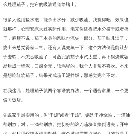
么处理茄子，把它的吸油通道给堵上。
很多人说用盐水泡，能杀出水分，减少吸油。我觉得吧，效果也
就那样，心理安慰大过实际作用。泡完你还得把水分挤干或者擦
干，麻烦不说，茄子本身的风味也流失一部分。茄子味儿淡了，
烧出来总觉得差口气。还有人说先蒸一下，这个方法倒是能让茄
子变软，不怎么吸油了，可蒸完的茄子水汽太重，再下锅烧就容
易烂成一锅泥，口感全无，软塌塌的，我个人非常不喜欢。本来
是想吃红烧茄子，结果变成茄子泥拌饭，那感觉完全不对。
在我这儿，处理茄子就两个靠谱的办法。一个适合家里，一个更
偏向饭店。
先说家里最实用的，叫“干煸”或者“干焙”。锅洗干净烧热，一滴油
都别放，对，一滴都别放。把切好的滚刀茄块直接倒进去，开中
火，然后用锅铲不停地翻炒。这个过程需要点耐心，目的就是用