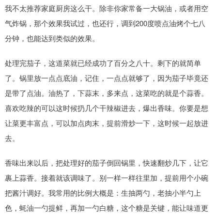
我不太推荐家庭厨房这么干。除非你家常备一大锅油，或者用空
气炸锅，那个效果我试过，也还行，调到200度喷点油烤个七八
分钟，也能达到类似的效果。
处理完茄子，这道菜就已经成功了百分之八十。剩下的就简单
了。锅里放一点点底油，记住，一点点就够了，因为茄子毕竟还
是带了点油。油热了，下蒜末，多来点，这菜吃的就是个蒜香。
喜欢吃辣的可以这时候扔几个干辣椒进去，爆出香味。你要是想
让菜更丰富点，可以加点肉末，提前滑炒一下，这时候一起放进
去。
香味出来以后，把处理好的茄子倒回锅里，快速翻炒几下，让它
裹上蒜香。接着就该调味了。别一样一样往里加，提前用个小碗
把酱汁调好。我常用的比例大概是：生抽两勺，老抽小半勺上
色，蚝油一勺提鲜，再加一勺白糖，这个糖是关键，能让味道更