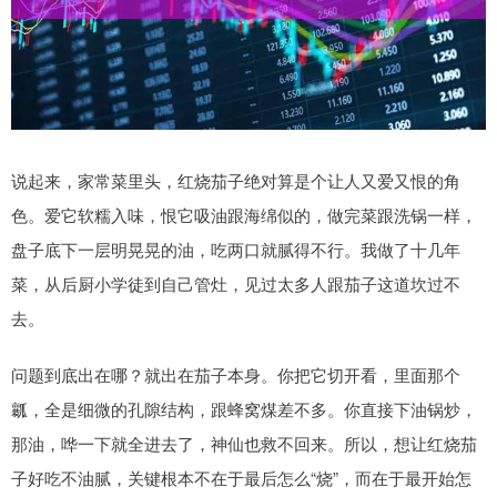
说起来，家常菜里头，红烧茄子绝对算是个让人又爱又恨的角
色。爱它软糯入味，恨它吸油跟海绵似的，做完菜跟洗锅一样，
盘子底下一层明晃晃的油，吃两口就腻得不行。我做了十几年
菜，从后厨小学徒到自己管灶，见过太多人跟茄子这道坎过不
去。
问题到底出在哪？就出在茄子本身。你把它切开看，里面那个
瓤，全是细微的孔隙结构，跟蜂窝煤差不多。你直接下油锅炒，
那油，哗一下就全进去了，神仙也救不回来。所以，想让红烧茄
子好吃不油腻，关键根本不在于最后怎么“烧”，而在于最开始怎