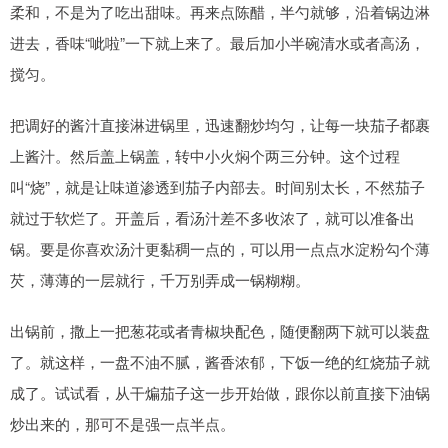
柔和，不是为了吃出甜味。再来点陈醋，半勺就够，沿着锅边淋
进去，香味“呲啦”一下就上来了。最后加小半碗清水或者高汤，
搅匀。
把调好的酱汁直接淋进锅里，迅速翻炒均匀，让每一块茄子都裹
上酱汁。然后盖上锅盖，转中小火焖个两三分钟。这个过程
叫“烧”，就是让味道渗透到茄子内部去。时间别太长，不然茄子
就过于软烂了。开盖后，看汤汁差不多收浓了，就可以准备出
锅。要是你喜欢汤汁更黏稠一点的，可以用一点点水淀粉勾个薄
芡，薄薄的一层就行，千万别弄成一锅糊糊。
出锅前，撒上一把葱花或者青椒块配色，随便翻两下就可以装盘
了。就这样，一盘不油不腻，酱香浓郁，下饭一绝的红烧茄子就
成了。试试看，从干煸茄子这一步开始做，跟你以前直接下油锅
炒出来的，那可不是强一点半点。